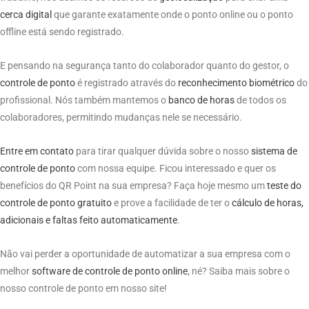
cerca digital
que garante exatamente onde o ponto online ou o ponto
offline está sendo registrado.
E pensando na segurança tanto do colaborador quanto do gestor, o
co
n
trole
de
ponto
é registrado através do
reconhecimento biométrico
do
profissional. Nós também mantemos o
banco de horas
de todos os
colaboradores, permitindo mudanças nele se necessário.
Entre em contato
para tirar qualquer dúvida sobre o nosso
sistema
de
con
t
role
de
p
o
nto
com nossa equipe. Ficou interessado e quer os
benefícios do QR Point na sua empresa? Faça hoje mesmo um
teste do
controle de ponto gratuito
e prove a facilidade de ter o
cálculo de horas,
adicionais e faltas feito automaticamente
.
Não vai perder a oportunidade de automatizar a sua empresa com o
melhor
software
de
cont
r
ole
de
ponto
online
, né? Saiba mais sobre o
nosso controle de ponto em nosso site!