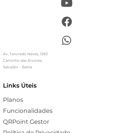
Av. Tancredo Neves, 1283
Caminho das Árvores,
Salvador – Bahia
Links Úteis
Planos
Funcionalidades
QRPoint Gestor
Política de Privacidade