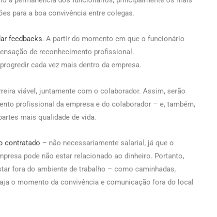
cio à permanência dos funcionários, principalmente os mais
ões para a boa convivência entre colegas.
dar feedbacks
. A partir do momento em que o funcionário
 sensação de reconhecimento profissional.
progredir cada vez mais dentro da empresa.
rreira viável, juntamente com o colaborador. Assim, serão
ento profissional da empresa e do colaborador – e, também,
artes mais qualidade de vida.
 o contratado
– não necessariamente salarial, já que o
mpresa pode não estar relacionado ao dinheiro. Portanto,
star fora do ambiente de trabalho – como caminhadas,
haja o momento da convivência e comunicação fora do local