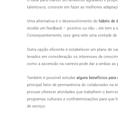
O ideal para manter um ambiente agradável e propí
talentosos, consiste em fazer as melhores adaptaç
Uma alternativa é o desenvolvimento do
hábito de 
recebe um feedback – positivo ou não -, ele tem a
Consequentemente, isso gera nele uma vontade de 
Outra opção eficiente é estabelecer um plano de ca
levados em consideração os interesses de crescim
como a ascensão na carreira pode dar a ambas as p
Também é possível estudar
alguns benefícios para
principal fator de permanência do colaborador na e
procure oferecer atividades que trabalhem o bem-e
programas culturais e confraternizações para que 
de serviço.