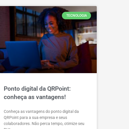
TECNOLOGIA
Ponto digital da QRPoint:
conheça as vantagens!
Conheça as vantagens do ponto digital da
QRPoint para a sua empresa e seus
colaboradores. Não perca tempo, otimize seu