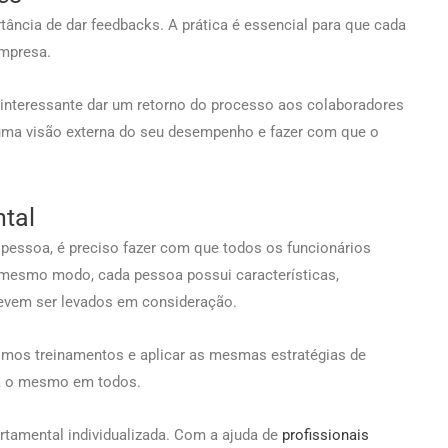
ância de dar feedbacks. A prática é essencial para que cada
empresa.
 interessante dar um retorno do processo aos colaboradores
r uma visão externa do seu desempenho e fazer com que o
ntal
essoa, é preciso fazer com que todos os funcionários
o mesmo modo, cada pessoa possui características,
evem ser levados em consideração.
smos treinamentos e aplicar as mesmas estratégias de
eja o mesmo em todos.
rtamental individualizada. Com a ajuda de
profissionais