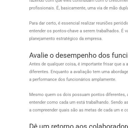
fazendo com que eles contribuam com o crescimen
profissionais. É, basicamente, uma via de mão dupl
Para dar certo, é essencial realizar reuniões periód
entender os pontos-chave a serem trabalhados. É v
planejamento estratégico da empresa.
Avalie o desempenho dos funci
Antes de qualquer coisa, é importante frisar que 
diferentes. Enquanto a avaliação tem uma abordage
a performance dos funcionários amplamente.
Mesmo quem os dois possuam pontos diferentes, a
entender como cada um está trabalhando. Sendo assi
a compreender quais são as metas de cada um e com
Dê um retorno aos colaborador