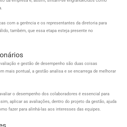
to da empresa e, assim, sintam-se engrandecidos como
a.
icas com a gerência e os representantes da diretoria para
álido, também, que essa etapa esteja presente no
onários
a avaliação e gestão de desempenho são duas coisas
m mais pontual, a gestão analisa e se encarrega de melhorar
valiar o desempenho dos colaboradores é essencial para
m, aplicar as avaliações, dentro do projeto da gestão, ajuda
o fazer para alinhá-las aos interesses das equipes.
es