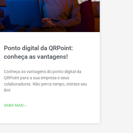
Ponto digital da QRPoint:
conheça as vantagens!
Conheça as vantagens do ponto digital da
QRPoint para a sua empresa e seus
colaboradores. Não perca tempo, otimize seu
RH!
SAIBA MAIS »