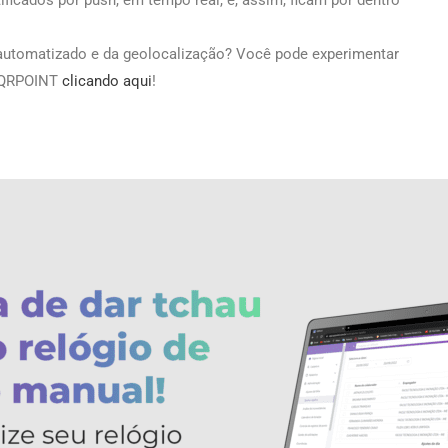
ficados por push, em tempo real, e, assim, ficam por dentro
 automatizado e da geolocalização? Você pode experimentar
a QRPOINT
clicando aqui
!