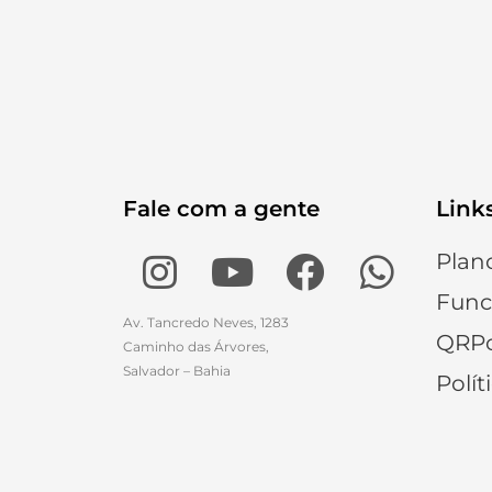
Fale com a gente
Link
Plan
Func
Av. Tancredo Neves, 1283
QRPo
Caminho das Árvores,
Salvador – Bahia
Polít