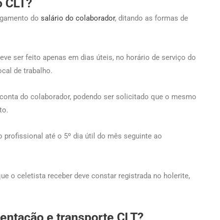
o CLT?
agamento do
salário do colaborador
, ditando as formas de
e ser feito apenas em dias úteis, no horário de serviço do
cal de trabalho.
a conta do colaborador, podendo ser solicitado que o mesmo
to.
 profissional até o 5º dia útil do mês seguinte ao
ue o celetista receber deve constar registrada no holerite,
entação e transporte CLT?