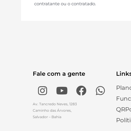
contratante ou o contratado.
Fale com a gente
Link
Plan
Func
Av. Tancredo Neves, 1283
QRPo
Caminho das Árvores,
Salvador – Bahia
Polít