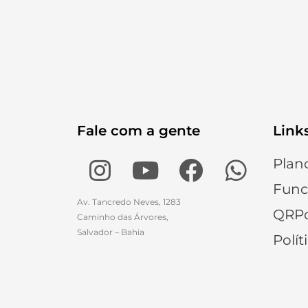
Fale com a gente
Link
Plan
Func
Av. Tancredo Neves, 1283
QRPo
Caminho das Árvores,
Salvador – Bahia
Polít